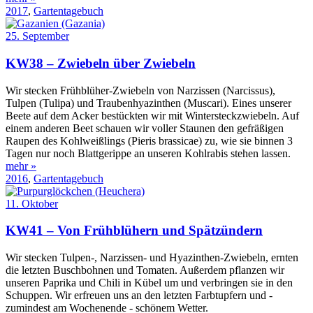
2017
,
Gartentagebuch
25. September
KW38 – Zwiebeln über Zwiebeln
Wir stecken Frühblüher-Zwiebeln von Narzissen (Narcissus),
Tulpen (Tulipa) und Traubenhyazinthen (Muscari). Eines unserer
Beete auf dem Acker bestückten wir mit Wintersteckzwiebeln. Auf
einem anderen Beet schauen wir voller Staunen den gefräßigen
Raupen des Kohlweißlings (Pieris brassicae) zu, wie sie binnen 3
Tagen nur noch Blattgerippe an unseren Kohlrabis stehen lassen.
mehr »
2016
,
Gartentagebuch
11. Oktober
KW41 – Von Frühblühern und Spätzündern
Wir stecken Tulpen-, Narzissen- und Hyazinthen-Zwiebeln, ernten
die letzten Buschbohnen und Tomaten. Außerdem pflanzen wir
unseren Paprika und Chili in Kübel um und verbringen sie in den
Schuppen. Wir erfreuen uns an den letzten Farbtupfern und -
zumindest am Wochenende - schönem Wetter.