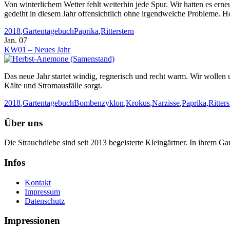
Von winterlichem Wetter fehlt weiterhin jede Spur. Wir hatten es erne
gedeiht in diesem Jahr offensichtlich ohne irgendwelche Probleme. Ho
Kategorien
Stichworte
2018
,
Gartentagebuch
Paprika
,
Ritterstern
Jan. 07
KW01 – Neues Jahr
Das neue Jahr startet windig, regnerisch und recht warm. Wir wollen
Kälte und Stromausfälle sorgt.
Kategorien
Stichworte
2018
,
Gartentagebuch
Bombenzyklon
,
Krokus
,
Narzisse
,
Paprika
,
Ritters
Über uns
Die Strauchdiebe sind seit 2013 begeisterte Kleingärtner. In ihrem G
Infos
Kontakt
Impressum
Datenschutz
Impressionen