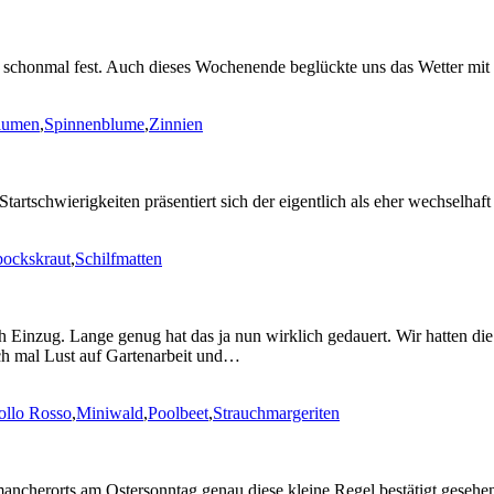
eht schonmal fest. Auch dieses Wochenende beglückte uns das Wetter m
lumen
,
Spinnenblume
,
Zinnien
rtschwierigkeiten präsentiert sich der eigentlich als eher wechselhaft
bockskraut
,
Schilfmatten
ch Einzug. Lange genug hat das ja nun wirklich gedauert. Wir hatten d
h mal Lust auf Gartenarbeit und…
ollo Rosso
,
Miniwald
,
Poolbeet
,
Strauchmargeriten
 mancherorts am Ostersonntag genau diese kleine Regel bestätigt gesehe