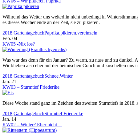
KW06 – Wir pikieren Paprika
Während das Wetter uns weiterhin nicht unbedingt in Winterstimmung 
es dieses Wochenende an der Zeit, sie zu pikieren.
Kategorien
Stichworte
2018
,
Gartentagebuch
Paprika
,
pikieren
,
vereinzeln
Feb. 04
KW05 -Nix los?
Was war das denn für ein Januar? Zu warm, zu nass und zu dunkel. Au
Wir blieben also eher auf der heimischen Couch und kuschelten uns i
Kategorien
Stichworte
2018
,
Gartentagebuch
Schnee
,
Winter
Jan. 21
KW03 – Sturmtief Friederike
Diese Woche stand ganz im Zeichen des zweiten Sturmtiefs in 2018. 
Kategorien
Stichworte
2018
,
Gartentagebuch
Sturmtief Friederike
Jan. 14
KW02 – Winter? Eher nicht…