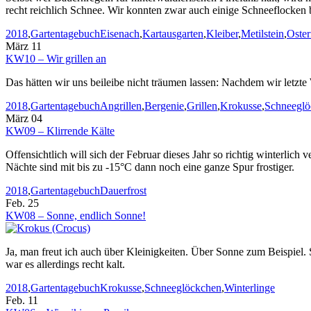
recht reichlich Schnee. Wir konnten zwar auch einige Schneeflocken 
Kategorien
Stichworte
2018
,
Gartentagebuch
Eisenach
,
Kartausgarten
,
Kleiber
,
Metilstein
,
Oster
März 11
KW10 – Wir grillen an
Das hätten wir uns beileibe nicht träumen lassen: Nachdem wir letzte
Kategorien
Stichworte
2018
,
Gartentagebuch
Angrillen
,
Bergenie
,
Grillen
,
Krokusse
,
Schneeglö
März 04
KW09 – Klirrende Kälte
Offensichtlich will sich der Februar dieses Jahr so richtig winterli
Nächte sind mit bis zu -15°C dann noch eine ganze Spur frostiger.
Kategorien
Stichworte
2018
,
Gartentagebuch
Dauerfrost
Feb. 25
KW08 – Sonne, endlich Sonne!
Ja, man freut ich auch über Kleinigkeiten. Über Sonne zum Beispiel. 
war es allerdings recht kalt.
Kategorien
Stichworte
2018
,
Gartentagebuch
Krokusse
,
Schneeglöckchen
,
Winterlinge
Feb. 11