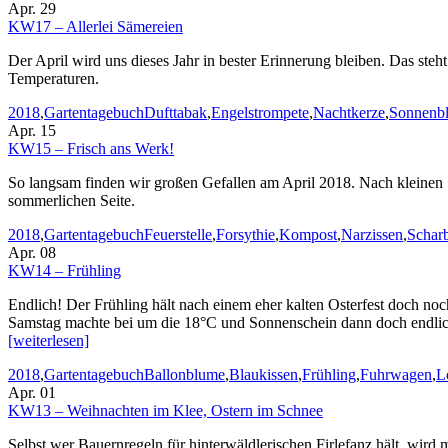
Apr. 29
KW17 – Allerlei Sämereien
Der April wird uns dieses Jahr in bester Erinnerung bleiben. Das st
Temperaturen.
Kategorien
Stichworte
2018
,
Gartentagebuch
Dufttabak
,
Engelstrompete
,
Nachtkerze
,
Sonnenb
Apr. 15
KW15 – Frisch ans Werk!
So langsam finden wir großen Gefallen am April 2018. Nach kleinen Sta
sommerlichen Seite.
Kategorien
Stichworte
2018
,
Gartentagebuch
Feuerstelle
,
Forsythie
,
Kompost
,
Narzissen
,
Schar
Apr. 08
KW14 – Frühling
Endlich! Der Frühling hält nach einem eher kalten Osterfest doch no
Samstag machte bei um die 18°C und Sonnenschein dann doch endlic
[weiterlesen]
Kategorien
Stichworte
2018
,
Gartentagebuch
Ballonblume
,
Blaukissen
,
Frühling
,
Fuhrwagen
,
L
Apr. 01
KW13 – Weihnachten im Klee, Ostern im Schnee
Selbst wer Bauernregeln für hinterwäldlerischen Firlefanz hält, wird