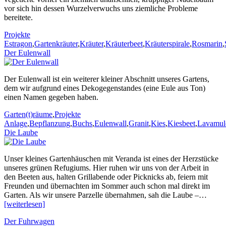
vor sich hin dessen Wurzelverwuchs uns ziemliche Probleme
bereitete.
Kategorien
Stichworte
Projekte
Estragon
,
Gartenkräuter
,
Kräuter
,
Kräuterbeet
,
Kräuterspirale
,
Rosmarin
,
Der Eulenwall
Der Eulenwall ist ein weiterer kleiner Abschnitt unseres Gartens,
dem wir aufgrund eines Dekogegenstandes (eine Eule aus Ton)
einen Namen gegeben haben.
Kategorien
Stichworte
Garten(t)räume
,
Projekte
Anlage
,
Bepflanzung
,
Buchs
,
Eulenwall
,
Granit
,
Kies
,
Kiesbeet
,
Lavamul
Die Laube
Unser kleines Gartenhäuschen mit Veranda ist eines der Herzstücke
unseres grünen Refugiums. Hier ruhen wir uns von der Arbeit in
den Beeten aus, halten Grillabende oder Picknicks ab, feiern mit
Freunden und übernachten im Sommer auch schon mal direkt im
Garten. Als wir unsere Parzelle übernahmen, sah die Laube –…
[weiterlesen]
Der Fuhrwagen