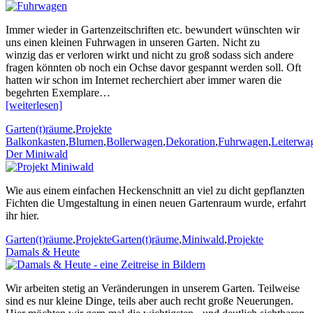
Immer wieder in Gartenzeitschriften etc. bewundert wünschten wir
uns einen kleinen Fuhrwagen in unseren Garten. Nicht zu
winzig das er verloren wirkt und nicht zu groß sodass sich andere
fragen könnten ob noch ein Ochse davor gespannt werden soll. Oft
hatten wir schon im Internet recherchiert aber immer waren die
begehrten Exemplare…
[weiterlesen]
Kategorien
Stichworte
Garten(t)räume
,
Projekte
Balkonkasten
,
Blumen
,
Bollerwagen
,
Dekoration
,
Fuhrwagen
,
Leiterwa
Der Miniwald
Wie aus einem einfachen Heckenschnitt an viel zu dicht gepflanzten
Fichten die Umgestaltung in einen neuen Gartenraum wurde, erfahrt
ihr hier.
Kategorien
Stichworte
Garten(t)räume
,
Projekte
Garten(t)räume
,
Miniwald
,
Projekte
Damals & Heute
Wir arbeiten stetig an Veränderungen in unserem Garten. Teilweise
sind es nur kleine Dinge, teils aber auch recht große Neuerungen.