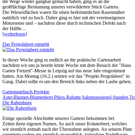
die Wege wieder gangbar gemacht haben, ging es an die
großflächige Beräumung unseres verwilderten Stück Gartens.
Die Wiesenflächen waren für einen herkömmlichen Rasenmäher
natürlich viel zu hoch. Daher ging es hier mit der vereinseigenen
Motorsense und – nachdem diese durch technischen Defekt nach
der Hälfte…
[weiterlesen]
Das Pergolabeet entsteht
In dieser Woche ging es endlich an die praktische Gartenarbeit
nachdem wir uns ja bereits letzte Woche mit dem Besuch der "Haus
Garten Freizeit"-Messe in Leipzig auf das neue Jahr eingestimmt
hatten. Am Montag (16.2.) setzten wir das "Projekt Pergolabeet" in
Gang. Dabei sollte es um den Bereich links neben der Laube gehen.
Kategorien
Stichworte
Gartentagebuch
,
Projekte
Aster
,
Blumen
,
Blumenbeet
,
Phlox
,
Rabatte
,
Salomonssiegel
,
Stauden
,
Tr
Die Rabenburg
Einige spezielle Abschnitte unseres Gartens bekommen bei
Zeiten ihren eigenen Namen. So auch unser Kräuterbeet, welches
wir ziemlich zeitnah nach der Übernahme anlegten. An seinem Platz
vegetierte vorher ein ziemlich unansehlich, krüppliger Nadelbaum