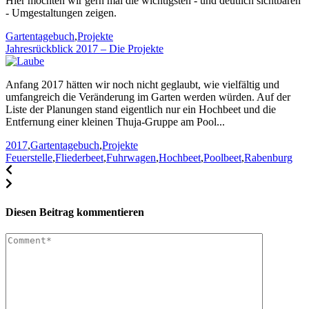
Hier möchten wir gern mal die wichtigsten - und deutlich sichtbaren
- Umgestaltungen zeigen.
Kategorien
Gartentagebuch
,
Projekte
Jahresrückblick 2017 – Die Projekte
Anfang 2017 hätten wir noch nicht geglaubt, wie vielfältig und
umfangreich die Veränderung im Garten werden würden. Auf der
Liste der Planungen stand eigentlich nur ein Hochbeet und die
Entfernung einer kleinen Thuja-Gruppe am Pool...
Kategorien
Stichworte
2017
,
Gartentagebuch
,
Projekte
Feuerstelle
,
Fliederbeet
,
Fuhrwagen
,
Hochbeet
,
Poolbeet
,
Rabenburg
Diesen Beitrag kommentieren