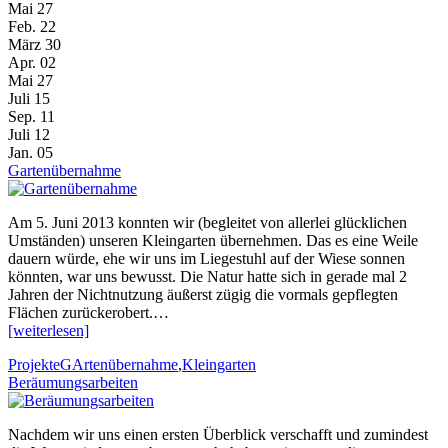
Mai 27
Feb. 22
März 30
Apr. 02
Mai 27
Juli 15
Sep. 11
Juli 12
Jan. 05
Gartenübernahme
Am 5. Juni 2013 konnten wir (begleitet von allerlei glücklichen
Umständen) unseren Kleingarten übernehmen. Das es eine Weile
dauern würde, ehe wir uns im Liegestuhl auf der Wiese sonnen
könnten, war uns bewusst. Die Natur hatte sich in gerade mal 2
Jahren der Nichtnutzung äußerst zügig die vormals gepflegten
Flächen zurückerobert.…
[weiterlesen]
Kategorien
Stichworte
Projekte
GArtenübernahme
,
Kleingarten
Beräumungsarbeiten
Nachdem wir uns einen ersten Überblick verschafft und zumindest