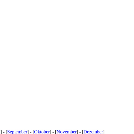
t
] - [
September
] - [
Oktober
] - [
November
] - [
Dezember
]