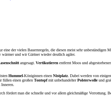
ur eine der vielen Bauernregeln, die diesen meist sehr unbeständigen Mo
iv wärmer und wir Gärtner wieder deutlich agiler.
asenschnitt
angesagt.
Vertikutieren
entfernt Moos und abgestorbenen 
eisten
Hummel
-Königinnen einen
Nistplatz
. Dabei werden von einigen
ir füllen einen großen
Tontopf
mit unbehandelter
Polsterwolle
und grab
 Inneren.
rch fördert man die schnelle und vor allem gleichmäßige Verrottung. 