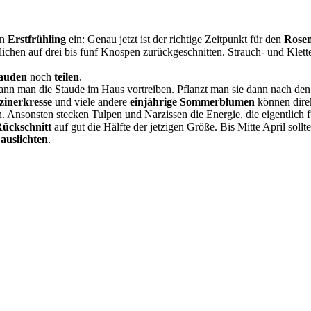
en
Erstfrühling
ein: Genau jetzt ist der richtige Zeitpunkt für den
Rosen
lichen auf drei bis fünf Knospen zurückgeschnitten. Strauch- und Klett
auden
noch
teilen
.
ann man die Staude im Haus vortreiben. Pflanzt man sie dann nach den E
inerkresse
und viele andere
einjährige Sommerblumen
können dire
n. Ansonsten stecken Tulpen und Narzissen die Energie, die eigentlich 
ückschnitt
auf gut die Hälfte der jetzigen Größe. Bis Mitte April soll
f
auslichten
.