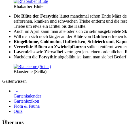
Rhabarber-Blüte
Die
Blüte der Forsythie
läutet manchmal schon Ende März d
erfrorenen, kranken und schwachen Triebe entfernt und die rest
Triebe um etwa ein Drittel bis die Hälfte.
Auch im April kann man alte oder sich zu sehr ausgebreitete
St
Will man sich noch länger an der Blüte von
Dahlien
erfreuen k
Ringelblume
,
Goldmohn
,
Duftwicken
,
Schleierkraut
,
Kapuz
Verwelkte Blüten an Zwiebelpflanzen
sollten entfernt werde
Lavendel
sowie
Ziersalbei
vertragen jetzt einen ordentlichen
R
Nachdem die
Forsythie
abgeblüht ist, kann man sie bei Bedar
Blausterne (Scilla)
Gartenwissen
+
-
Gartenkalender
Gartenlexikon
Flora & Fauna
Quiz
Über uns