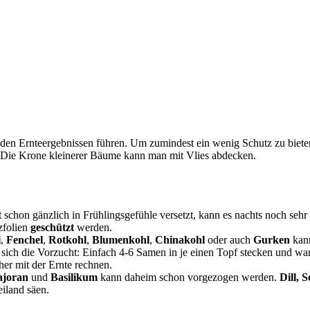
den Ernteergebnissen führen. Um zumindest ein wenig Schutz zu bie
 Die Krone kleinerer Bäume kann man mit Vlies abdecken.
t schon gänzlich in Frühlingsgefühle versetzt, kann es nachts noch se
zfolien
geschützt
werden.
i
,
Fenchel
,
Rotkohl
,
Blumenkohl
,
Chinakohl
oder auch
Gurken
kann
 sich die Vorzucht: Einfach 4-6 Samen in je einen Topf stecken und w
er mit der Ernte rechnen.
joran
und
Basilikum
kann daheim schon vorgezogen werden.
Dill, 
iland säen.