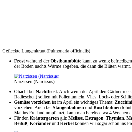
Gefleckte Lungenkraut (Pulmonaria officinalis)
Frost
während der
Obstbaumblüte
kann zu wenig befriedigen
der Boden nachts Wärme abgeben, die dann die Blüten wärmt.
Narzissen (Narcissus)
Obacht bei
Nachtfrost
: Auch wenn der April den Gärtner meis
Radieschen) sollten mit Folientunneln, Vlies, Loch- oder Schlit
Gemüse vorziehen
ist im April ein wichtiges Thema:
Zucchin
vorziehen. Auch bei
Stangenbohnen
und
Buschbohnen
lohnt
Mai ins Freiland umpflanzt, kann man bereits etwa 4 Wochen eh
Für den
Kräutergarten
gilt:
Melisse
,
Estragon
,
Thymian
,
Ma
Beifuß
,
Koriander
und
Kerbel
können wir sogar schon ins Fre