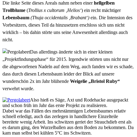
Die linke Seite dieses Areals nahm neben einer
hellgelben
Trollblume
(
Trollius x cultorum ‚Helios‘
) ein recht mächtiger
Lebensbaum
(
Thuja occidentalis ‚Brabant‘
)
ein. Die Intension des
Vorbesitzers, dieses Teil da hinzusetzen erschloss sich uns nicht
wirklich – bis dahin störte uns seine Anwesenheit allerdings auch
nicht.
Das allerdings änderte sich in einer kleinen
„Projektfindungsphase“ für 2015. Irgendwie störten uns nicht nur
die abgeworfenen Nadeln auf dem Weg, auch fanden wir es schade,
dass durch diesen Lebensbaum leider der Blick auf unsere
wunderschön 2x im Jahr blühende
Weigelie „Bristol Ruby“
verwehrt wurde.
Also hieß es Säge, Axt und Rodehacke ausgepackt
und schon früh im Jahr das erste Projekt zu realisieren.
Dabei war das Fällen des mehrstämmigen Lebensbaumes relativ
schnell erledigt, auch das zerlegen in handlichere Einzelteile
bereitete wenig Arbeit. Ins schwitzen geriet der Strauchdieb erst als
es darum ging, den Wurzelballen aus dem Boden zu bekommen. Da
kam man selbst bei kühlen 5°C ins Schwitzen.