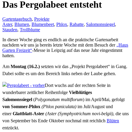
Das Pergolabeet entsteht
Gartentagebuch
,
Projekte
Aster
,
Blumen
,
Blumenbeet
,
Phlox
,
Rabatte
,
Salomonssiegel
,
Stauden
,
Trollblume
In dieser Woche ging es endlich an die praktische Gartenarbeit
nachdem wir uns ja bereits letzte Woche mit dem Besuch der
„Haus
Garten Freizeit“
-Messe in Leipzig auf das neue Jahr eingestimmt
hatten.
Am
Montag (16.2.)
setzten wir das „Projekt Pergolabeet“ in Gang.
Dabei sollte es um den Bereich links neben der Laube gehen.
Dort wuchs auf der rechten Seite in
wunderbarer zeitlicher Reihenfolge
Vielblütiges
Salomonssiegel
(
Polygonatum multiflorum
)
im April/Mai, gefolgt
von Sommer-Phlox
(Phlox paniculata)
im Juli/August und
einer
Glattblatt-Aster
(Aster (
Symphyotrichum novi-belgii
)
, die uns
von September bis Ende Oktober nochmal mit reichlich
Blüten
entzückt.