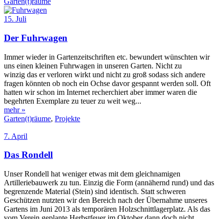
Garten(t)räume
15. Juli
Der Fuhrwagen
Immer wieder in Gartenzeitschriften etc. bewundert wünschten wir
uns einen kleinen Fuhrwagen in unseren Garten. Nicht zu
winzig das er verloren wirkt und nicht zu groß sodass sich andere
fragen könnten ob noch ein Ochse davor gespannt werden soll. Oft
hatten wir schon im Internet recherchiert aber immer waren die
begehrten Exemplare zu teuer zu weit weg...
mehr »
Garten(t)räume
,
Projekte
7. April
Das Rondell
Unser Rondell hat weniger etwas mit dem gleichnamigen
Artilleriebauwerk zu tun. Einzig die Form (annähernd rund) und das
begrenzende Material (Stein) sind identisch. Statt schweren
Geschützen nutzten wir den Bereich nach der Übernahme unseres
Gartens im Juni 2013 als temporären Holzschnittlagerplatz. Als das
vom Verein geplante Herbstfeuer im Oktober dann doch nicht