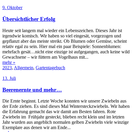
9. Oktober
Übersichtlicher Erfolg
Heute seit langem mal wieder ein Lebenszeichen. Dieses Jahr ist
irgendwie komisch. Wir haben so viel eingesät, vorgezogen und
gepflanzt aber das meiste streikt. Ob Blumen oder Gemüse, scheint
relativ egal zu sein. Hier mal ein paar Beispiele: Sonnenblumen:
mehrfach gesät…nicht eine einzige ist aufgegangen, auch keine wild
Gewachsene – wir füttern am Vogelhaus mit...
mehr »
2023
,
Allgemein
,
Gartentagebuch
13. Juli
Beerenernte und mehr…
Die Ernte beginnt. Letzte Woche konnten wir unsere Zwiebeln aus
der Erde ziehen. Es sind dieses Mal Wintersteckzwiebeln. Wir haben
die Erfahrung gemacht das wir damit am Besten fahren. Rote
Zwiebeln im Frühjahr gesteckt, blieben recht klein und im letzten
Jahr wurden aus angeblich normalen gelben Zwiebeln viele winzige
Exemplare aus denen wir am Ende...