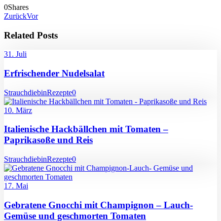
0
Shares
Zurück
Vor
Related Posts
31. Juli
Erfrischender Nudelsalat
Strauchdiebin
Rezepte
0
10. März
Italienische Hackbällchen mit Tomaten –
Paprikasoße und Reis
Strauchdiebin
Rezepte
0
17. Mai
Gebratene Gnocchi mit Champignon – Lauch-
Gemüse und geschmorten Tomaten