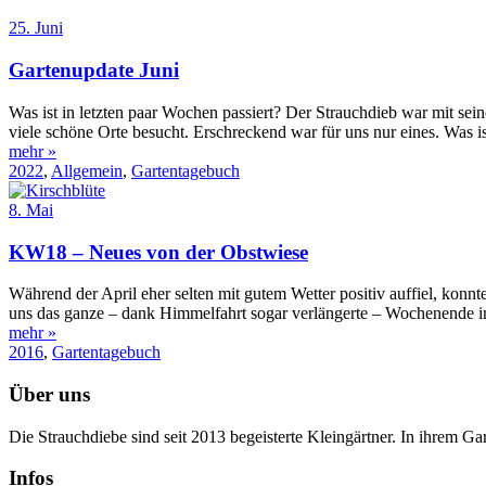
25. Juni
Gartenupdate Juni
Was ist in letzten paar Wochen passiert? Der Strauchdieb war mit se
viele schöne Orte besucht. Erschreckend war für uns nur eines. Was ist
mehr »
2022
,
Allgemein
,
Gartentagebuch
8. Mai
KW18 – Neues von der Obstwiese
Während der April eher selten mit gutem Wetter positiv auffiel, kon
uns das ganze – dank Himmelfahrt sogar verlängerte – Wochenende im
mehr »
2016
,
Gartentagebuch
Über uns
Die Strauchdiebe sind seit 2013 begeisterte Kleingärtner. In ihrem G
Infos