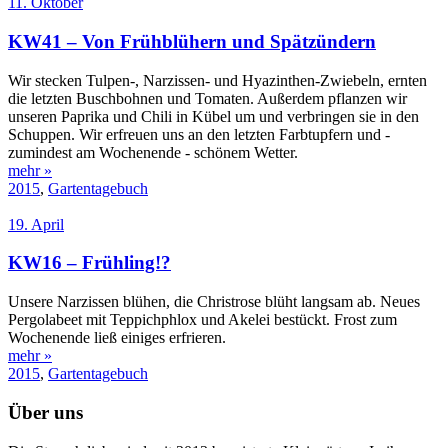
11. Oktober
KW41 – Von Frühblühern und Spätzündern
Wir stecken Tulpen-, Narzissen- und Hyazinthen-Zwiebeln, ernten
die letzten Buschbohnen und Tomaten. Außerdem pflanzen wir
unseren Paprika und Chili in Kübel um und verbringen sie in den
Schuppen. Wir erfreuen uns an den letzten Farbtupfern und -
zumindest am Wochenende - schönem Wetter.
mehr »
2015
,
Gartentagebuch
19. April
KW16 – Frühling!?
Unsere Narzissen blühen, die Christrose blüht langsam ab. Neues
Pergolabeet mit Teppichphlox und Akelei bestückt. Frost zum
Wochenende ließ einiges erfrieren.
mehr »
2015
,
Gartentagebuch
Über uns