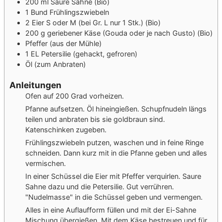
200
ml
Saure Sahne
(Bio)
1
Bund
Frühlingszwiebeln
2
Eier S oder M (bei Gr. L nur 1 Stk.)
(Bio)
200
g
geriebener Käse (Gouda oder je nach Gusto)
(Bio)
Pfeffer
(aus der Mühle)
1
EL
Petersilie
(gehackt, gefroren)
Öl
(zum Anbraten)
Anleitungen
Ofen auf 200 Grad vorheizen.
Pfanne aufsetzen. Öl hineingießen. Schupfnudeln längs
teilen und anbraten bis sie goldbraun sind.
Katenschinken zugeben.
Frühlingszwiebeln putzen, waschen und in feine Ringe
schneiden. Dann kurz mit in die Pfanne geben und alles
vermischen.
In einer Schüssel die Eier mit Pfeffer verquirlen. Saure
Sahne dazu und die Petersilie. Gut verrühren.
"Nudelmasse" in die Schüssel geben und vermengen.
Alles in eine Auflaufform füllen und mit der Ei-Sahne
Mischung übergießen. Mit dem Käse bestreuen und für