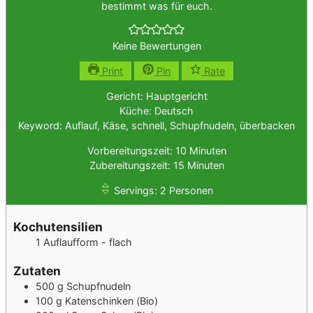
bestimmt was für euch.
Keine Bewertungen
Print
Pin
Rate
Gericht:
Hauptgericht
Küche:
Deutsch
Keyword:
Auflauf, Käse, schnell, Schupfnudeln, überbacken
Minuten
Vorbereitungszeit:
10
Minuten
Minuten
Zubereitungszeit:
15
Minuten
Servings:
2
Personen
Kochutensilien
1 Auflaufform -
flach
Zutaten
500
g
Schupfnudeln
100
g
Katenschinken
(Bio)