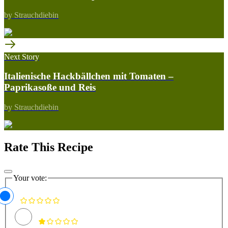
by Strauchdiebin
Next Story
Italienische Hackbällchen mit Tomaten –
Paprikasoße und Reis
by Strauchdiebin
Rate This Recipe
Your vote: