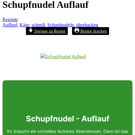
Schupfnudel Auflauf
Rezepte
Auflauf
,
Käse
,
schnell
,
Schupfnudeln
,
überbacken
Springe zu Rezept
Rezept drucken
Schupfnudel - Auflauf
Ihr braucht ein schnelles leckeres Abendessen. Dann ist das