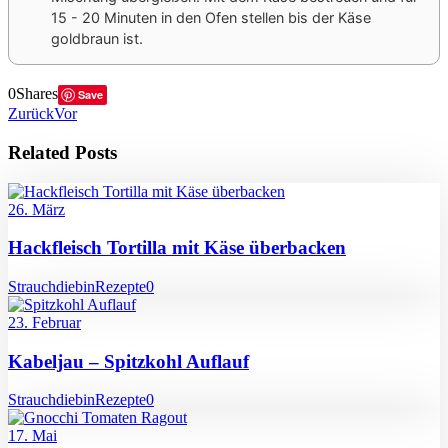
15 - 20 Minuten in den Ofen stellen bis der Käse
goldbraun ist.
0
Shares
Save
Zurück
Vor
Related Posts
26. März
Hackfleisch Tortilla mit Käse überbacken
Strauchdiebin
Rezepte
0
23. Februar
Kabeljau – Spitzkohl Auflauf
Strauchdiebin
Rezepte
0
17. Mai