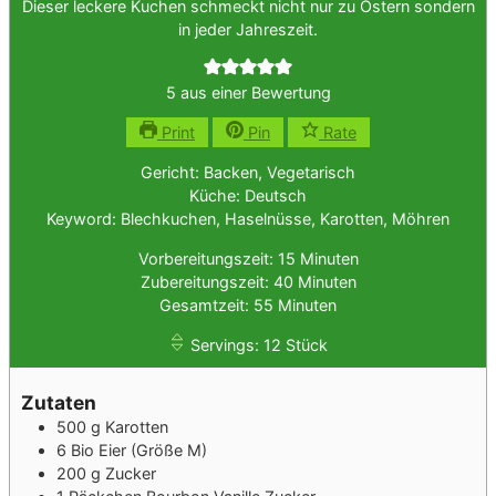
Dieser leckere Kuchen schmeckt nicht nur zu Ostern sondern
in jeder Jahreszeit.
5
aus einer Bewertung
Print
Pin
Rate
Gericht:
Backen, Vegetarisch
Küche:
Deutsch
Keyword:
Blechkuchen, Haselnüsse, Karotten, Möhren
Minuten
Vorbereitungszeit:
15
Minuten
Minuten
Zubereitungszeit:
40
Minuten
Minuten
Gesamtzeit:
55
Minuten
Servings:
12
Stück
Zutaten
500
g
Karotten
6
Bio Eier
(Größe M)
200
g
Zucker