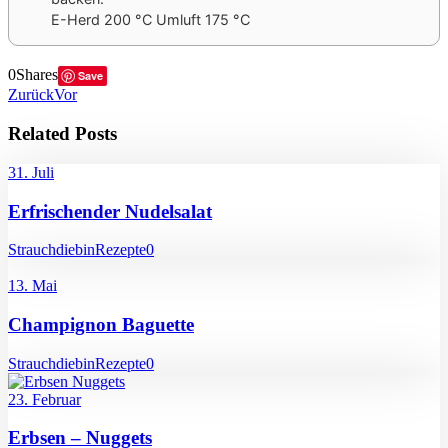
E-Herd 200 °C Umluft 175 °C
0
Shares
Save
Zurück
Vor
Related Posts
31. Juli
Erfrischender Nudelsalat
Strauchdiebin
Rezepte
0
13. Mai
Champignon Baguette
Strauchdiebin
Rezepte
0
23. Februar
Erbsen – Nuggets