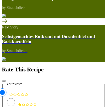
by Strauchdieb
Next Story
Selbstgemachtes Rotkraut mit Doradenfilet und
Backkartoffeln
by Strauchdiebin
Rate This Recipe
Your vote: