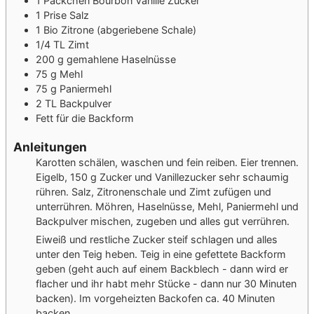
1
Päckchen
Bourbon Vanille Zucker
1
Prise
Salz
1
Bio Zitrone
(abgeriebene Schale)
1/4
TL
Zimt
200
g
gemahlene Haselnüsse
75
g
Mehl
75
g
Paniermehl
2
TL
Backpulver
Fett für die Backform
Anleitungen
Karotten schälen, waschen und fein reiben. Eier trennen.
Eigelb, 150 g Zucker und Vanillezucker sehr schaumig
rühren. Salz, Zitronenschale und Zimt zufügen und
unterrühren. Möhren, Haselnüsse, Mehl, Paniermehl und
Backpulver mischen, zugeben und alles gut verrühren.
Eiweiß und restliche Zucker steif schlagen und alles
unter den Teig heben. Teig in eine gefettete Backform
geben (geht auch auf einem Backblech - dann wird er
flacher und ihr habt mehr Stücke - dann nur 30 Minuten
backen). Im vorgeheizten Backofen ca. 40 Minuten
backen.