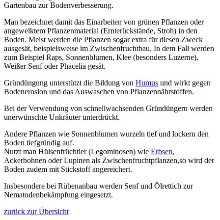
Gartenbau zur Bodenverbesserung.
Man bezeichnet damit das Einarbeiten von grünen Pflanzen oder
angewelktem Pflanzenmaterial (Ernterückstände, Stroh) in den
Boden. Meist werden die Pflanzen sogar extra für diesen Zweck
ausgesät, beispielsweise im Zwischenfruchtbau. In dem Fall werden
zum Beispiel Raps, Sonnenblumen, Klee (besonders Luzerne),
Weißer Senf oder Phacelia gesät.
Gründüngung unterstützt die Bildung von
Humus
und wirkt gegen
Bodenerosion und das Auswaschen von Pflanzennährstoffen.
Bei der Verwendung von schnellwachsenden Gründüngern werden
unerwünschte Unkräuter unterdrückt.
Andere Pflanzen wie Sonnenblumen wurzeln tief und lockern den
Boden tiefgründig auf.
Nutzt man Hülsenfrüchtler (Legominosen) wie
Erbsen
,
Ackerbohnen oder Lupinen als Zwischenfruchtpflanzen,so wird der
Boden zudem mit Stickstoff angereichert.
Insbesondere bei Rübenanbau werden Senf und Ölrettich zur
Nematodenbekämpfung eingesetzt.
zurück zur Übersicht