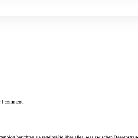
e I comment.
artenblog berichten sie regelmäßig über alles, was zwischen Beerenstr