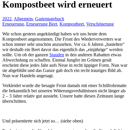
Kompostbeet wird erneuert
2022
,
Allgemein
,
Gartentagebuch
Erneuerung
,
Erneuerung Beet
,
Kompostbeet
,
Verschönerung
Wie schon gestern angekündigt haben wir uns heute dem
Kompostbeet angenommen. Die Front des Wiederverwerters war
schon immer sehr unschön anzusehen. Vor ca. 6 Jahren „bastelten“
wir deshalb ein Beet davor das eigentlich das „einjährige“ werden
sollte. Um ob der ganzen
Stauden
in den anderen Rabatten etwas
Abwechslung zu schaffen. Einmal Jungfer im Grünen gesät
erscheint diese jedes Jahr aufs Neue in recht üppiger Form. Nun war
sie abgeblüht und das Ganze gab doch ein recht trauriges Bild ab.
Nun war Handeln angesagt.
Verkleidet wurde die besagte Front damals mit einer Schilfrohrmatte
die bekanntlich bei unseren Witterungsverhältnissen nicht länger als
2 – 3 Jahre relativ gut aussieht. Unsere hatte diesen Zeitraum lange
überschritten.
Und präsentierte sich jetzt so… (siehe oben)