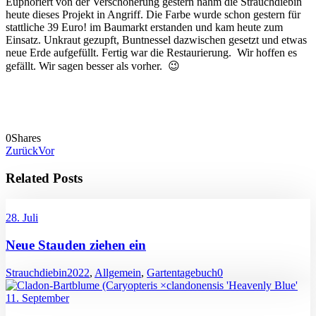
Euphoriert von der Verschönerung gestern nahm die Strauchdiebin
heute dieses Projekt in Angriff. Die Farbe wurde schon gestern für
stattliche 39 Euro! im Baumarkt erstanden und kam heute zum
Einsatz. Unkraut gezupft, Buntnessel dazwischen gesetzt und etwas
neue Erde aufgefüllt. Fertig war die Restaurierung. Wir hoffen es
gefällt. Wir sagen besser als vorher. 😉
0
Shares
Zurück
Vor
Related Posts
28. Juli
Neue Stauden ziehen ein
Strauchdiebin
2022
,
Allgemein
,
Gartentagebuch
0
11. September