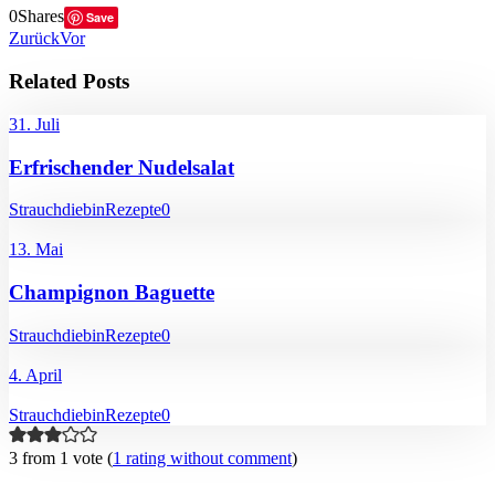
0
Shares
Save
Zurück
Vor
Related Posts
31. Juli
Erfrischender Nudelsalat
Strauchdiebin
Rezepte
0
13. Mai
Champignon Baguette
Strauchdiebin
Rezepte
0
4. April
Strauchdiebin
Rezepte
0
3 from 1 vote (
1 rating without comment
)