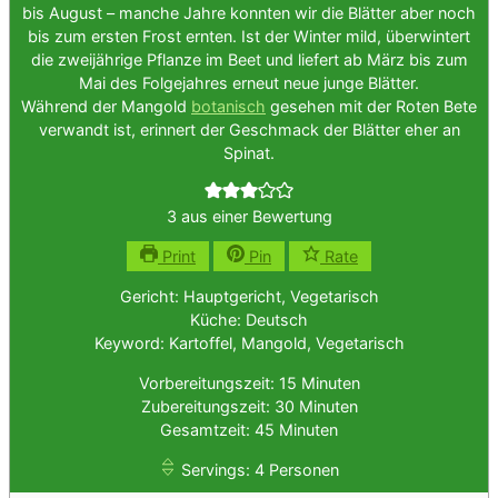
bis August – manche Jahre konnten wir die Blätter aber noch
bis zum ersten Frost ernten. Ist der Winter mild, überwintert
die zweijährige Pflanze im Beet und liefert ab März bis zum
Mai des Folgejahres erneut neue junge Blätter.
Während der Mangold
botanisch
gesehen mit der Roten Bete
verwandt ist, erinnert der Geschmack der Blätter eher an
Spinat.
3
aus einer Bewertung
Print
Pin
Rate
Gericht:
Hauptgericht, Vegetarisch
Küche:
Deutsch
Keyword:
Kartoffel, Mangold, Vegetarisch
Minuten
Vorbereitungszeit:
15
Minuten
Minuten
Zubereitungszeit:
30
Minuten
Minuten
Gesamtzeit:
45
Minuten
Servings:
4
Personen