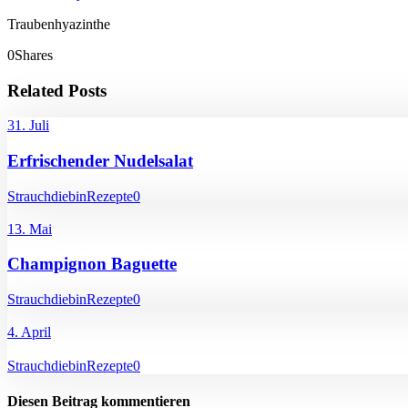
Traubenhyazinthe
0
Shares
Related Posts
31. Juli
Erfrischender Nudelsalat
Strauchdiebin
Rezepte
0
13. Mai
Champignon Baguette
Strauchdiebin
Rezepte
0
4. April
Strauchdiebin
Rezepte
0
Diesen Beitrag kommentieren