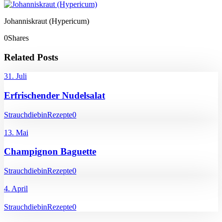
Johanniskraut (Hypericum)
0
Shares
Related Posts
31. Juli
Erfrischender Nudelsalat
Strauchdiebin
Rezepte
0
13. Mai
Champignon Baguette
Strauchdiebin
Rezepte
0
4. April
Strauchdiebin
Rezepte
0