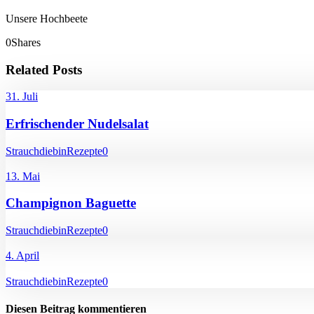
Unsere Hochbeete
0
Shares
Related Posts
31. Juli
Erfrischender Nudelsalat
Strauchdiebin
Rezepte
0
13. Mai
Champignon Baguette
Strauchdiebin
Rezepte
0
4. April
Strauchdiebin
Rezepte
0
Diesen Beitrag kommentieren