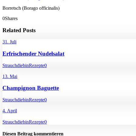
Borretsch (Borago officinalis)
0
Shares
Related Posts
31. Juli
Erfrischender Nudelsalat
Strauchdiebin
Rezepte
0
13. Mai
Champignon Baguette
Strauchdiebin
Rezepte
0
4. April
Strauchdiebin
Rezepte
0
Diesen Beitrag kommentieren