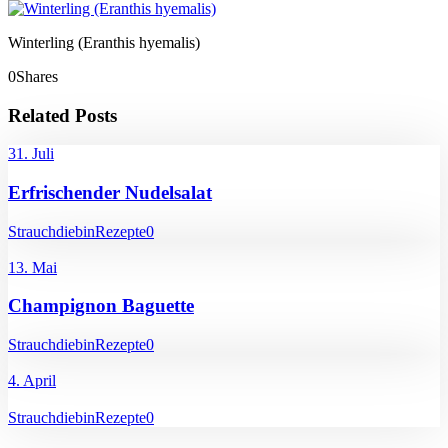
Winterling (Eranthis hyemalis)
0
Shares
Related Posts
31. Juli
Erfrischender Nudelsalat
Strauchdiebin
Rezepte
0
13. Mai
Champignon Baguette
Strauchdiebin
Rezepte
0
4. April
Strauchdiebin
Rezepte
0