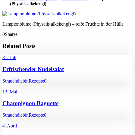
(Physalis alkekengi)
Lampionblume (Physalis alkekengi) – reife Früchte in der Hülle
0
Shares
Related Posts
31. Juli
Erfrischender Nudelsalat
Strauchdiebin
Rezepte
0
13. Mai
Champignon Baguette
Strauchdiebin
Rezepte
0
4. April