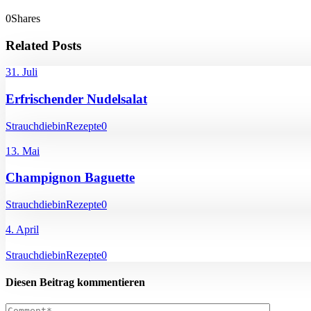
0
Shares
Related Posts
31. Juli
Erfrischender Nudelsalat
Strauchdiebin
Rezepte
0
13. Mai
Champignon Baguette
Strauchdiebin
Rezepte
0
4. April
Strauchdiebin
Rezepte
0
Diesen Beitrag kommentieren