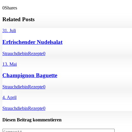
0
Shares
Related Posts
31. Juli
Erfrischender Nudelsalat
Strauchdiebin
Rezepte
0
13. Mai
Champignon Baguette
Strauchdiebin
Rezepte
0
4. April
Strauchdiebin
Rezepte
0
Diesen Beitrag kommentieren