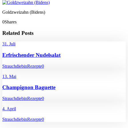
Goldzweizahn (Bidens)
0
Shares
Related Posts
31. Juli
Erfrischender Nudelsalat
Strauchdiebin
Rezepte
0
13. Mai
Champignon Baguette
Strauchdiebin
Rezepte
0
4. April
Strauchdiebin
Rezepte
0