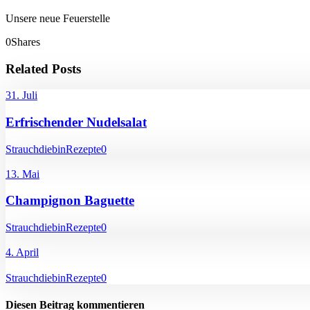
Unsere neue Feuerstelle
0
Shares
Related Posts
31. Juli
Erfrischender Nudelsalat
Strauchdiebin
Rezepte
0
13. Mai
Champignon Baguette
Strauchdiebin
Rezepte
0
4. April
Strauchdiebin
Rezepte
0
Diesen Beitrag kommentieren