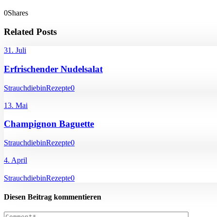
0
Shares
Related Posts
31. Juli
Erfrischender Nudelsalat
Strauchdiebin
Rezepte
0
13. Mai
Champignon Baguette
Strauchdiebin
Rezepte
0
4. April
Strauchdiebin
Rezepte
0
Diesen Beitrag kommentieren