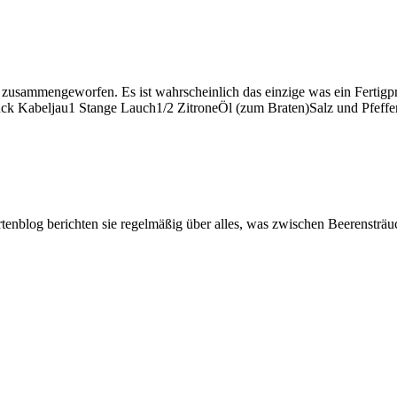
 zusammengeworfen. Es ist wahrscheinlich das einzige was ein Fertigpr
tück Kabeljau1 Stange Lauch1/2 ZitroneÖl (zum Braten)Salz und Pfef
artenblog berichten sie regelmäßig über alles, was zwischen Beerenstr