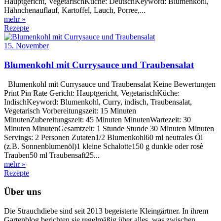
Hauptgericht, VegetarischKüche: DeutschKeyword: Blumenkohl,
Hähnchenauflauf, Kartoffel, Lauch, Porree,...
mehr »
Rezepte
15. November
Blumenkohl mit Currysauce und Traubensalat
Blumenkohl mit Currysauce und Traubensalat Keine Bewertungen
Print Pin Rate Gericht: Hauptgericht, VegetarischKüche:
IndischKeyword: Blumenkohl, Curry, indisch, Traubensalat,
Vegetarisch Vorbereitungszeit: 15 Minuten
MinutenZubereitungszeit: 45 Minuten MinutenWartezeit: 30
Minuten MinutenGesamtzeit: 1 Stunde Stunde 30 Minuten Minuten
Servings: 2 Personen Zutaten1/2 Blumenkohl60 ml neutrales Öl
(z.B. Sonnenblumenöl)1 kleine Schalotte150 g dunkle oder rosè
Trauben50 ml Traubensaft25...
mehr »
Rezepte
Über uns
Die Strauchdiebe sind seit 2013 begeisterte Kleingärtner. In ihrem
Gartenblog berichten sie regelmäßig über alles, was zwischen