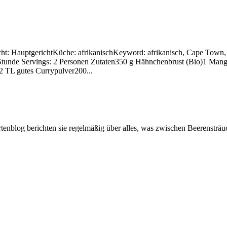
: HauptgerichtKüche: afrikanischKeyword: afrikanisch, Cape Town, 
 Stunde Servings: 2 Personen Zutaten350 g Hähnchenbrust (Bio)1 Ma
2 TL gutes Currypulver200...
artenblog berichten sie regelmäßig über alles, was zwischen Beerenstr